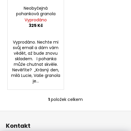
r
ů
a
o
Neobyčejná
j
pohanková granola
d
Vyprodáno
í
u
325 Kč
t
k
?
t
Vyprodáno. Nechte mi
ů
svůj email a dám vám
vědět, až bude znovu
skladem. I pohanka
může chutnat skvěle.
HLEDAT
Nevěříte? „Krásný den,
milá Lucie, Vaše granola
je...
1
položek celkem
O
v
Z
l
á
á
Kontakt
d
p